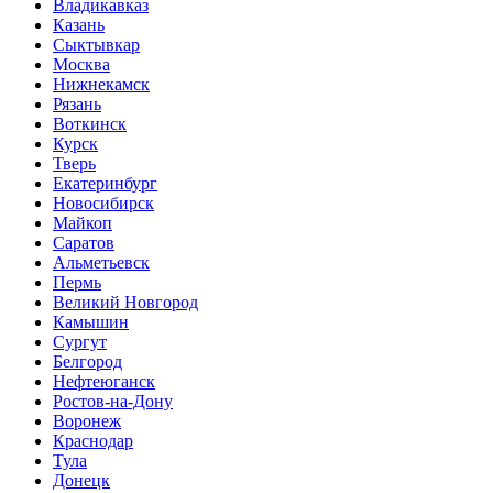
Владикавказ
Казань
Сыктывкар
Москва
Нижнекамск
Рязань
Воткинск
Курск
Тверь
Екатеринбург
Новосибирск
Майкоп
Саратов
Альметьевск
Пермь
Великий Новгород
Камышин
Сургут
Белгород
Нефтеюганск
Ростов-на-Дону
Воронеж
Краснодар
Тула
Донецк