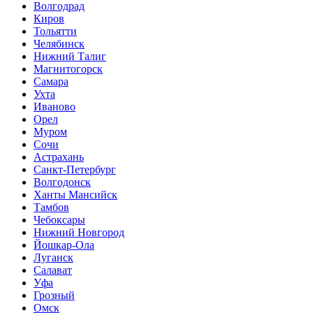
Волгодрад
Киров
Тольятти
Челябинск
Нижний Талиг
Магнитогорск
Самара
Ухта
Иваново
Орел
Муром
Сочи
Астрахань
Санкт-Петербург
Волгодонск
Ханты Мансийск
Тамбов
Чебоксары
Нижний Новгород
Йошкар-Ола
Луганск
Салават
Уфа
Грозный
Омск