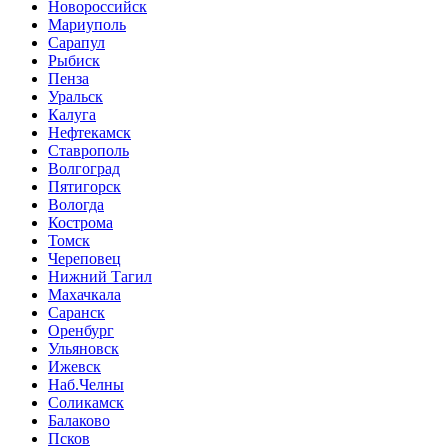
Новороссийск
Мариуполь
Сарапул
Рыбиск
Пенза
Уральск
Калуга
Нефтекамск
Ставрополь
Волгоград
Пятигорск
Вологда
Кострома
Томск
Череповец
Нижний Тагил
Махачкала
Саранск
Оренбург
Ульяновск
Ижевск
Наб.Челны
Соликамск
Балаково
Псков